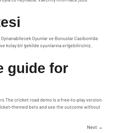
tesi
Oynanabilecek Oyunlar ve Bonuslar Casibom’da
e kolay bir şekilde oyunlarına erişebilirsiniz.
 guide for
s The cricket road demo is a free‑to‑play version
e cricket‑themed bets and see the outcome without
Next
→