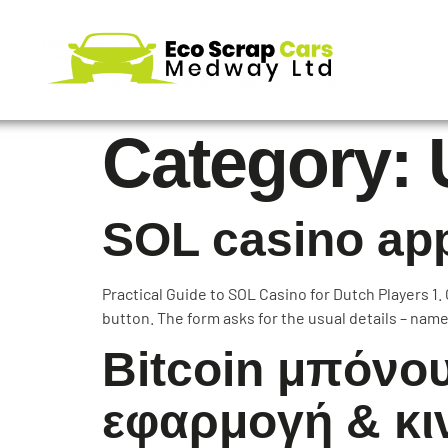
Category:
SOL casino app
Practical Guide to SOL Casino for Dutch Players 1. 
button. The form asks for the usual details – nam
Bitcoin μπόνο
εφαρμογή & κι