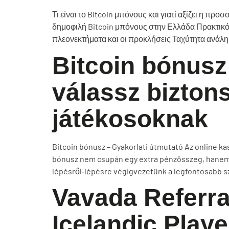
Τι είναι το Bitcoin μπόνους και γιατί αξίζει η π
δημοφιλή Bitcoin μπόνους στην Ελλάδα Πρακτικό
πλεονεκτήματα και οι προκλήσεις Ταχύτητα ανάλ
Bitcoin bónusz
válassz bizton
játékosoknak
Bitcoin bónusz – Gyakorlati útmutató Az online kas
bónusz nem csupán egy extra pénzösszeg, hanem l
lépésről‑lépésre végigvezetünk a legfontosabb s
Vavada Referra
Icelandic Playe