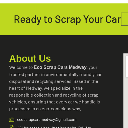
Ready to Scrap Your Car
About Us
Welcome to
, your
Eco Scrap Cars Medway
trusted partner in environmentally friendly car
disposal and recycling services. Based in the
heart of Medway, we specialize in the
responsible collection and recycling of scrap
vehicles, ensuring that every car we handle is
processed in an eco-conscious way.
ecoscrapcarsmedway@gmail.com
46 Houghton place West Yorkshire Bd1 3rg