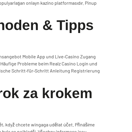
ulyarlaşan onlayn kazino platformasıdır. Pinup
thoden & Tipps
ensangebot Mobile App und Live‑Casino Zugang
Häufige Probleme beim Realz Casino Login und
sche Schritt‑für‑Schritt Anleitung Registrierung
krok za krokem
ět, když chcete wingaga udělat účet. Přinášíme
 byla co nejhladší. Všechny informace jsou