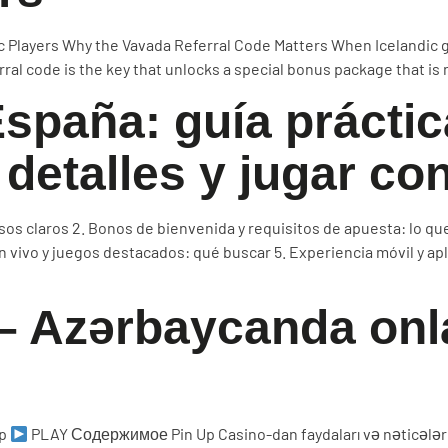
ic Players Why the Vavada Referral Code Matters When Icelandic g
ral code is the key that unlocks a special bonus package that is n
spaña: guía práctic
detalles y jugar co
asos claros 2. Bonos de bienvenida y requisitos de apuesta: lo q
en vivo y juegos destacados: qué buscar 5. Experiencia móvil y ap
– Azərbaycanda onl
Up
PLAY Содержимое Pin Up Casino-dan faydaları və nəticələri 