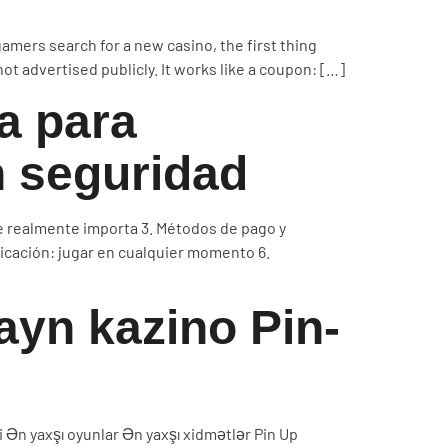
amers search for a new casino, the first thing
ot advertised publicly. It works like a coupon: […]
a para
n seguridad
ue realmente importa 3. Métodos de pago y
licación: jugar en cualquier momento 6.
ayn kazino Pin-
Ən yaxşı oyunlar Ən yaxşı xidmətlər Pin Up