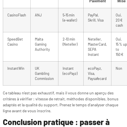
Paiement
Mise
CasinoFlash
ANJ
5‑15 min
PayPal,
Oui,
(e‑wallet)
Skrill, Visa
20 €
cash
SpeedBet
Malta
2‑10 min
Neteller,
Oui,
Casino
Gaming
(Neteller)
MasterCard,
15 % up
Authority
SEPA
to
Instant
150 €
InstantWin
UK
Instant
ecoPayz,
Non
Gambling
(ecoPayz)
Visa,
Commission
Paysafecard
Ce tableau n’est pas exhaustif, mais il vous donne un aperçu des
critères à vérifier : vitesse de retrait, méthodes disponibles, bonus
adaptés et la qualité du support. Prenez le temps d’analyser chaque
ligne avant de vous inscrire.
Conclusion pratique : passer à