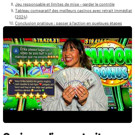
Jeu responsable et limites de mise – garder le contrôle
Tableau comparatif des meilleurs casinos avec retrait immédiat
(2024)
Conclusion pratique : passer à l’action en quelques étapes