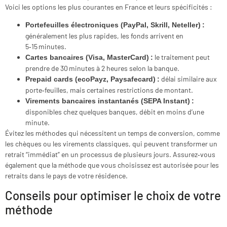
Voici les options les plus courantes en France et leurs spécificités :
Portefeuilles électroniques (PayPal, Skrill, Neteller) :
généralement les plus rapides, les fonds arrivent en
5‑15 minutes.
le traitement peut
Cartes bancaires (Visa, MasterCard) :
prendre de 30 minutes à 2 heures selon la banque.
délai similaire aux
Prepaid cards (ecoPayz, Paysafecard) :
porte‑feuilles, mais certaines restrictions de montant.
Virements bancaires instantanés (SEPA Instant) :
disponibles chez quelques banques, débit en moins d’une
minute.
Évitez les méthodes qui nécessitent un temps de conversion, comme
les chèques ou les virements classiques, qui peuvent transformer un
retrait “immédiat” en un processus de plusieurs jours. Assurez‑vous
également que la méthode que vous choisissez est autorisée pour les
retraits dans le pays de votre résidence.
Conseils pour optimiser le choix de votre
méthode