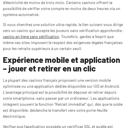
d’électricité de moins de trois mois. Certains casinos offrent la
possibilité de vérifier votre compte en moins de deux heures via un
système automatisé.
Si vous cherchez une solution ultra‑rapide, le lien suivant vous dirige
vers un casino qui accepte les joueurs sans vérification approfondie :
casino en ligne sans vérification
. Toutefois, gardez à l’esprit que
même ces sites imposent le respect des exigences légales françaises
pour les retraits supérieurs à un certain seuil.
Expérience mobile et application
– jouer et retirer en un clic
La plupart des casinos français proposent une version mobile
optimisée ou une application dédiée disponible sur iOS et Android.
L’avantage principal est la possibilité de déposer et retirer depuis
votre smartphone, sans passer par un ordinateur. Les applications
intègrent souvent la fonction “Retrait immédiat” qui, dès que le solde
est disponible, déclenche le transfert vers votre porte‑feuille
électronique.
Vérifiez que l’application possède un certificat SSL et qu’elle est