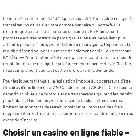
Le terme “retrait immédiat” désigne la capacité d’un casino en ligne à
transférer vos gains sur votre compte bancaire ou porte‑feuille
électronique en quelques minutes seulement. En France, cette
promesse est très attractive parce que les joueurs ne veulent plus
attendre plusieurs jours avant de toucher leurs gains. Cependant, la
rapidité dépend souvent du mode de paiement choisi, du processus
KYC (Know Your Customer) et du respect des conditions de mise. Un
retrait instantané ne signifie pas forcément l’absence de vérification ;
il faut simplement que tout soit en ordre avant la demande.
Pour les joueurs français, la législation impose aux opérateurs d’être
titulaires d’une licence de l’ANJ (anciennement ARJEL). Cette licence
garantit un niveau de contrôle et de transparence qui rend les retraits
plus fiables. Mais même avec une licence fiable, certains casinos
limitent les montants de retrait immédiat ou imposent des frais
supplémentaires. Il est donc essentiel de lire les conditions générales
avant de s’inscrire.
Choisir un casino en ligne fiable –