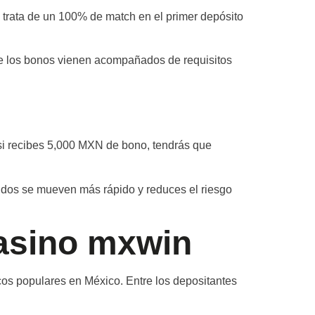
trata de un 100% de match en el primer depósito
ue los bonos vienen acompañados de requisitos
e si recibes 5,000 MXN de bono, tendrás que
fondos se mueven más rápido y reduces el riesgo
casino mxwin
os populares en México. Entre los depositantes