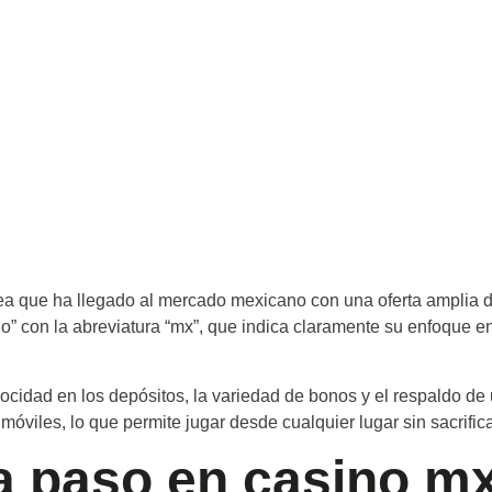
ea que ha llegado al mercado mexicano con una oferta amplia
” con la abreviatura “mx”, que indica claramente su enfoque en
locidad en los depósitos, la variedad de bonos y el respaldo de
óviles, lo que permite jugar desde cualquier lugar sin sacrifica
a paso en casino m