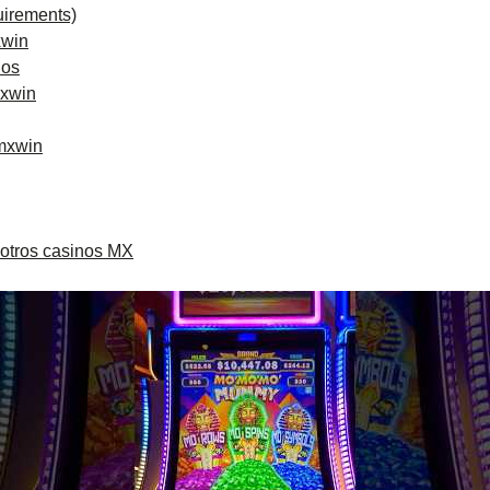
uirements)
xwin
dos
mxwin
 mxwin
 otros casinos MX