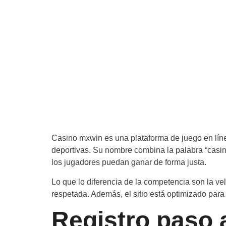
Casino mxwin es una plataforma de juego en lín
deportivas. Su nombre combina la palabra “casino
los jugadores puedan ganar de forma justa.
Lo que lo diferencia de la competencia son la ve
respetada. Además, el sitio está optimizado para m
Registro paso 