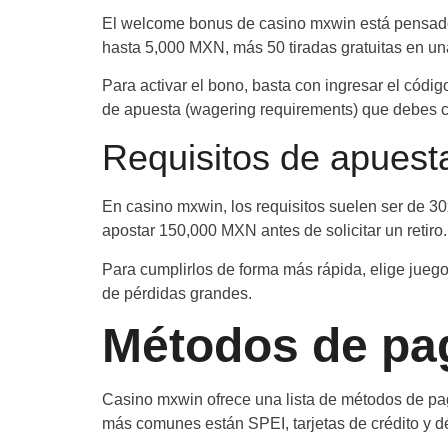
El welcome bonus de casino mxwin está pensado 
hasta 5,000 MXN, más 50 tiradas gratuitas en un
Para activar el bono, basta con ingresar el có
de apuesta (wagering requirements) que debes cu
Requisitos de apuest
En casino mxwin, los requisitos suelen ser de 30x
apostar 150,000 MXN antes de solicitar un retiro.
Para cumplirlos de forma más rápida, elige juego
de pérdidas grandes.
Métodos de pa
Casino mxwin ofrece una lista de métodos de pa
más comunes están SPEI, tarjetas de crédito y d