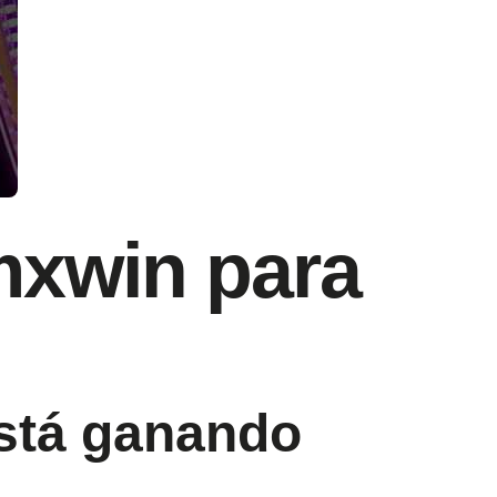
mxwin para
stá ganando