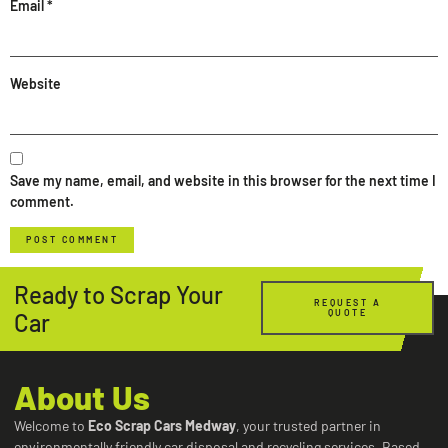
Email
*
Website
Save my name, email, and website in this browser for the next time I
comment.
Ready to Scrap Your
REQUEST A
QUOTE
Car
About Us
Welcome to
Eco Scrap Cars Medway
, your trusted partner in
environmentally friendly car disposal and recycling services. Based