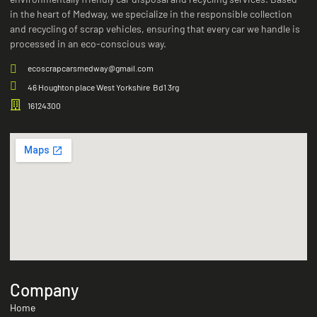
in the heart of Medway, we specialize in the responsible collection
and recycling of scrap vehicles, ensuring that every car we handle is
processed in an eco-conscious way.
ecoscrapcarsmedway@gmail.com
46 Houghton place West Yorkshire Bd1 3rg
16124300
Company
Home