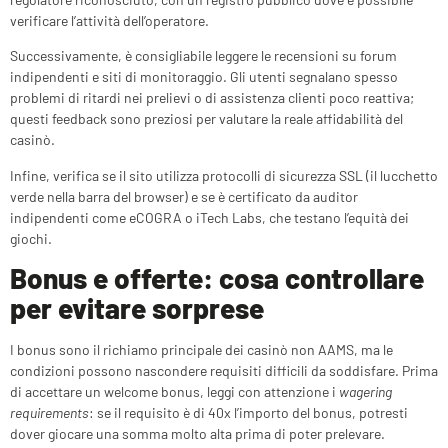
verificare l’attività dell’operatore.
Successivamente, è consigliabile leggere le recensioni su forum
indipendenti e siti di monitoraggio. Gli utenti segnalano spesso
problemi di ritardi nei prelievi o di assistenza clienti poco reattiva;
questi feedback sono preziosi per valutare la reale affidabilità del
casinò.
Infine, verifica se il sito utilizza protocolli di sicurezza SSL (il lucchetto
verde nella barra del browser) e se è certificato da auditor
indipendenti come eCOGRA o iTech Labs, che testano l’equità dei
giochi.
Bonus e offerte: cosa controllare
per evitare sorprese
I bonus sono il richiamo principale dei casinò non AAMS, ma le
condizioni possono nascondere requisiti difficili da soddisfare. Prima
di accettare un welcome bonus, leggi con attenzione i
wagering
requirements
: se il requisito è di 40x l’importo del bonus, potresti
dover giocare una somma molto alta prima di poter prelevare.