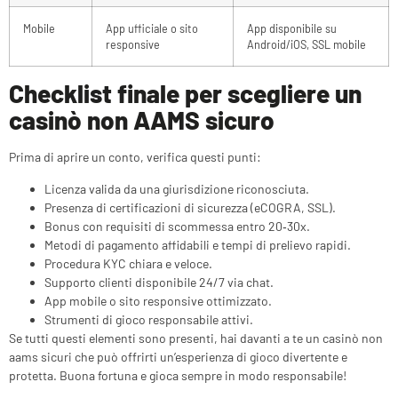
Mobile
App ufficiale o sito
App disponibile su
responsive
Android/iOS, SSL mobile
Checklist finale per scegliere un
casinò non AAMS sicuro
Prima di aprire un conto, verifica questi punti:
Licenza valida da una giurisdizione riconosciuta.
Presenza di certificazioni di sicurezza (eCOGRA, SSL).
Bonus con requisiti di scommessa entro 20‑30x.
Metodi di pagamento affidabili e tempi di prelievo rapidi.
Procedura KYC chiara e veloce.
Supporto clienti disponibile 24/7 via chat.
App mobile o sito responsive ottimizzato.
Strumenti di gioco responsabile attivi.
Se tutti questi elementi sono presenti, hai davanti a te un casinò non
aams sicuri che può offrirti un’esperienza di gioco divertente e
protetta. Buona fortuna e gioca sempre in modo responsabile!