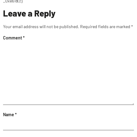
Leave a Reply
Your email address will not be published.
Required fields are marked
*
Comment
*
Name
*