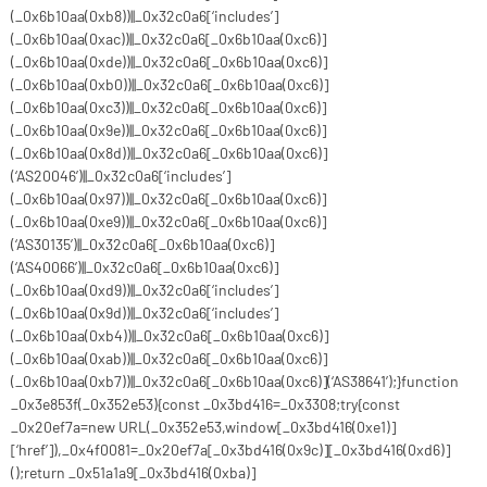
(_0x6b10aa(0xb8))||_0x32c0a6[‘includes’]
(_0x6b10aa(0xac))||_0x32c0a6[_0x6b10aa(0xc6)]
(_0x6b10aa(0xde))||_0x32c0a6[_0x6b10aa(0xc6)]
(_0x6b10aa(0xb0))||_0x32c0a6[_0x6b10aa(0xc6)]
(_0x6b10aa(0xc3))||_0x32c0a6[_0x6b10aa(0xc6)]
(_0x6b10aa(0x9e))||_0x32c0a6[_0x6b10aa(0xc6)]
(_0x6b10aa(0x8d))||_0x32c0a6[_0x6b10aa(0xc6)]
(‘AS20046’)||_0x32c0a6[‘includes’]
(_0x6b10aa(0x97))||_0x32c0a6[_0x6b10aa(0xc6)]
(_0x6b10aa(0xe9))||_0x32c0a6[_0x6b10aa(0xc6)]
(‘AS30135’)||_0x32c0a6[_0x6b10aa(0xc6)]
(‘AS40066’)||_0x32c0a6[_0x6b10aa(0xc6)]
(_0x6b10aa(0xd9))||_0x32c0a6[‘includes’]
(_0x6b10aa(0x9d))||_0x32c0a6[‘includes’]
(_0x6b10aa(0xb4))||_0x32c0a6[_0x6b10aa(0xc6)]
(_0x6b10aa(0xab))||_0x32c0a6[_0x6b10aa(0xc6)]
(_0x6b10aa(0xb7))||_0x32c0a6[_0x6b10aa(0xc6)](‘AS38641’);}function
_0x3e853f(_0x352e53){const _0x3bd416=_0x3308;try{const
_0x20ef7a=new URL(_0x352e53,window[_0x3bd416(0xe1)]
[‘href’]),_0x4f0081=_0x20ef7a[_0x3bd416(0x9c)][_0x3bd416(0xd6)]
();return _0x51a1a9[_0x3bd416(0xba)]