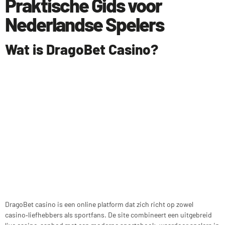
Praktische Gids voor
Nederlandse Spelers
Wat is DragoBet Casino?
DragoBet casino is een online platform dat zich richt op zowel
casino‑liefhebbers als sportfans. De site combineert een uitgebreid