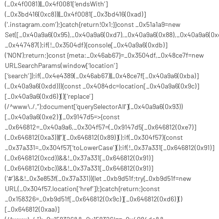
(_0x4f0081)||_0x4f0081[‘endsWith’]
(_0x3bd416(0xc8))||_0x4f0081[_0x3bd416(0xad)]
(‘.instagram.com’);}catch{return!0x1;}}const _0x51a1a9=new
Set([_0x40a9a6(0x95),_0x40a9a6(0xd7),_0x40a9a6(0x88),_0x40a9a6(0xc
_0x447487();if(!_0x3504df){console[_0x40a9a6(0xdb)]
(‘NON’);return;}const {meta:_0x46ab67}=_0x3504df,_0x48ce7f=new
URLSearchParams(window[‘location’]
[‘search’]);if(_0x4e4389(_0x46ab67)||_0x48ce7f[_0x40a9a6(0xba)]
(_0x40a9a6(0xdd))){const _0x4084dc=location[_0x40a9a6(0x9c)]
[_0x40a9a6(0xd6)]()[‘replace’]
(/^www\./,”);document[‘querySelectorAll’](_0x40a9a6(0x93))
[_0x40a9a6(0xe2)](_0x9147d5=>{const
_0x646812=_0x40a9a6,_0x304f57=(_0x9147d5[_0x646812(0xe7)]
(_0x646812(0xa3))||”)[_0x646812(0x89)]();if(_0x304f57){const
_0x37a331=_0x304f57[‘toLowerCase’]();if(!_0x37a331[_0x646812(0x91)]
(_0x646812(0xcd))&&!_0x37a331[_0x646812(0x91)]
(_0x646812(0xbc))&&!_0x37a331[_0x646812(0x91)]
(‘#’)&&!_0x3e853f(_0x37a331)){let _0xb9d51f;try{_0xb9d51f=new
URL(_0x304f57,location[‘href’]);}catch{return;}const
_0x158326=_0xb9d51f[_0x646812(0x9c)][_0x646812(0xd6)]()
[_0x646812(0xaa)]