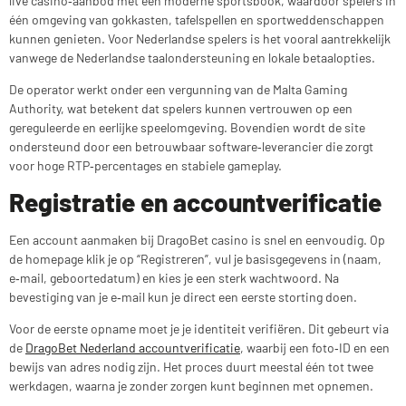
live casino‑aanbod met een moderne sportsbook, waardoor spelers in
één omgeving van gokkasten, tafelspellen en sportweddenschappen
kunnen genieten. Voor Nederlandse spelers is het vooral aantrekkelijk
vanwege de Nederlandse taalondersteuning en lokale betaalopties.
De operator werkt onder een vergunning van de Malta Gaming
Authority, wat betekent dat spelers kunnen vertrouwen op een
gereguleerde en eerlijke speelomgeving. Bovendien wordt de site
ondersteund door een betrouwbaar software‑leverancier die zorgt
voor hoge RTP‑percentages en stabiele gameplay.
Registratie en accountverificatie
Een account aanmaken bij DragoBet casino is snel en eenvoudig. Op
de homepage klik je op “Registreren”, vul je basisgegevens in (naam,
e‑mail, geboortedatum) en kies je een sterk wachtwoord. Na
bevestiging van je e‑mail kun je direct een eerste storting doen.
Voor de eerste opname moet je je identiteit verifiëren. Dit gebeurt via
de
DragoBet Nederland accountverificatie
, waarbij een foto‑ID en een
bewijs van adres nodig zijn. Het proces duurt meestal één tot twee
werkdagen, waarna je zonder zorgen kunt beginnen met opnemen.